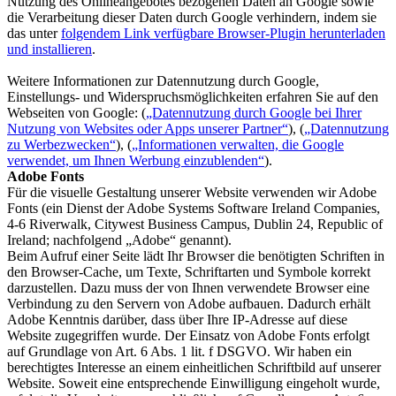
Nutzung des Onlineangebotes bezogenen Daten an Google sowie
die Verarbeitung dieser Daten durch Google verhindern, indem sie
das unter
folgendem Link verfügbare Browser-Plugin herunterladen
und installieren
.
Weitere Informationen zur Datennutzung durch Google,
Einstellungs- und Widerspruchsmöglichkeiten erfahren Sie auf den
Webseiten von Google: (
„Datennutzung durch Google bei Ihrer
Nutzung von Websites oder Apps unserer Partner“
), (
„Datennutzung
zu Werbezwecken“
), (
„Informationen verwalten, die Google
verwendet, um Ihnen Werbung einzublenden“
).
Adobe Fonts
Für die visuelle Gestaltung unserer Website verwenden wir Adobe
Fonts (ein Dienst der Adobe Systems Software Ireland Companies,
4-6 Riverwalk, Citywest Business Campus, Dublin 24, Republic of
Ireland; nachfolgend „Adobe“ genannt).
Beim Aufruf einer Seite lädt Ihr Browser die benötigten Schriften in
den Browser-Cache, um Texte, Schriftarten und Symbole korrekt
darzustellen. Dazu muss der von Ihnen verwendete Browser eine
Verbindung zu den Servern von Adobe aufbauen. Dadurch erhält
Adobe Kenntnis darüber, dass über Ihre IP-Adresse auf diese
Website zugegriffen wurde. Der Einsatz von Adobe Fonts erfolgt
auf Grundlage von Art. 6 Abs. 1 lit. f DSGVO. Wir haben ein
berechtigtes Interesse an einem einheitlichen Schriftbild auf unserer
Website. Soweit eine entsprechende Einwilligung eingeholt wurde,