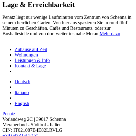
Lage & Erreichbarkeit
Penatz liegt nur wenige Laufminuten vom Zentrum von Schenna in
seinem herrlichen Garten. Von hier aus spazieren Sie in rund fünf
Minuten zu Geschäften, Cafés und Restaurants, oder zur
Bushaltestelle und von dort weiter ins nahe Meran.
Mehr dazu
Zuhause auf Zeit
Wohnungen
Leistungen & Info
Kontakt & Lage
Deutsch
|
Italiano
|
English
Penatz
Vorlandweg 2C | 39017 Schenna
Meranerland - Südtirol - Italien
CIN: IT021087B4E82LRVLG
+39 0473 94 57 81